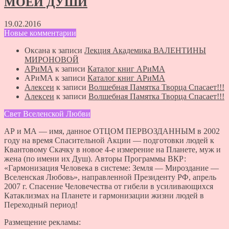
МОЕЙ ДУШИ
19.02.2016
Новые комментарии
Оксана
к записи
Лекция Академика ВАЛЕНТИНЫ
МИРОНОВОЙ
АРиМА
к записи
Каталог книг АРиМА
АРиМА
к записи
Каталог книг АРиМА
Алексеи
к записи
Волшебная Памятка Творца Спасает!!!
Алексеи
к записи
Волшебная Памятка Творца Спасает!!!
Свет Вселенской Любви
АР и МА — имя, данное ОТЦОМ ПЕРВОЗДАННЫМ в 2002
году на время Спасительной Акции — подготовки людей к
Квантовому Скачку в новое 4-е измерение на Планете, муж и
жена (по имени их Душ). Авторы Программы ВКР:
«Гармонизация Человека в системе: Земля — Мироздание —
Вселенская Любовь», направленной Президенту РФ, апрель
2007 г. Спасение Человечества от гибели в усиливающихся
Катаклизмах на Планете и гармонизации жизни людей в
Переходный период!
Размещение рекламы: