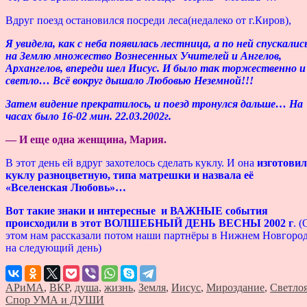
Вдруг поезд остановился посреди леса(недалеко от г.Киров),
Я увидела, как с неба появилась лестница, а по ней спускалис
на Землю множество Вознесенных Учителей и Ангелов,
Архангелов, впереди шел Иисус. И было так торжественно и
светло… Всё вокруг дышало Любовью Неземной!!!
Затем видение прекратилось, и поезд тронулся дальше… На
часах было 16-02 мин. 22.03.2002г.
— И еще одна женщина, Мария.
В этот день ей вдруг захотелось сделать куклу. И она
изготовил
куклу разноцветную, типа матрешки и назвала её
«Вселенская Любовь»…
Вот такие знаки и интересные и ВАЖНЫЕ события
происходили в этот ВОЛШЕБНЫЙ ДЕНЬ ВЕСНЫ 2002 г
. (
этом нам рассказали потом наши партнёры в Нижнем Новгоро
на следующий день)
АРиМА
,
ВКР
,
душа
,
жизнь
,
Земля
,
Иисус
,
Мироздание
,
Светло
Спор УМА и ДУШИ