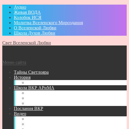
Аудио
Живая ВОДА
Колобок ИСЯ
Молитва Вселенского Мироздания
О Вселенской Любви
Школа Духов Любви
Свет Вселенской Любви
Меню сайта
Тайны Светлояра
История
Администратор
Школа ВКР АРиМА
Книги АРиМА
Аудио для Школы ВКР АРиМА
Новичкам
Послания ВКР
Видео
Видео для УМА
Видео Творений АРиМА