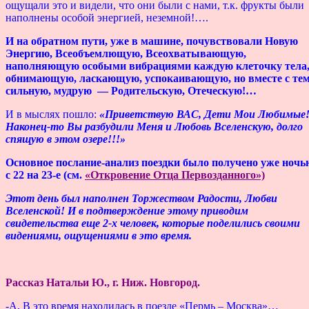
ощущали это и видели, что они были с нами, т.к. фрукты были
наполнены особой энергией, неземной!….
И на обратном пути, уже в машине, почувствовали Новую
Энергию, Всеобъемлющую, Всеохватывающую,
наполняющую особыми вибрациями каждую клеточку тела
обнимающую, ласкающую, успокаивающую, но вместе с те
сильную, мудрую — Родительскую, Отеческую!…
И в мыслях пошло:
«Приветствую ВАС, Дети Мои Любимые
Наконец-то Вы разбудили Меня и Любовь Вселенскую, долго
спящую в этом озере!!!»
Основное послание-анализ поездки было получено уже ночь
с 22 на 23-е (см.
«Откровение Отца Первозданного»)
Этот день был наполнен Торжеством Радости, Любви
Вселенской! И в подтверждение этому приводим
свидетельства еще 2-х человек, которые поделились своими
видениями, ощущениями в это время.
Рассказ Натальи Ю., г. Ниж. Новгород.
-А, В это время находилась в поезде «Пермь – Москва»…