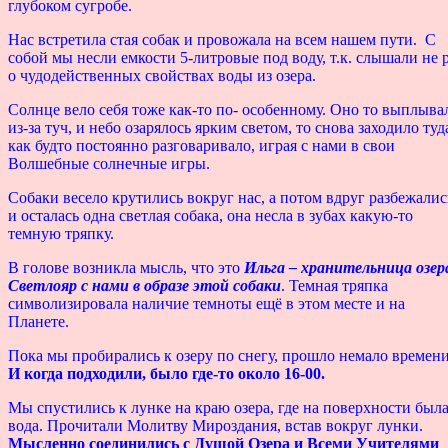
глубоком сугробе.
Нас встретила стая собак и провожала на всем нашем пути. С
собой мы несли емкости 5-литровые под воду, т.к. слышали не 
о чудодейственных свойствах воды из озера.
Солнце вело себя тоже как-то по- особенному. Оно то выплыва
из-за туч, и небо озарялось ярким светом, то снова заходило туд
как будто постоянно разговаривало, играя с нами в свои
Волшебные солнечные игры.
Собаки весело крутились вокруг нас, а потом вдруг разбежалис
и осталась одна светлая собака, она несла в зубах какую-то
темную тряпку.
В голове возникла мысль, что это
Ильга – хранительница озер
Светлояр с нами в образе этой собаки
. Темная тряпка
символизировала наличие темноты ещё в этом месте и на
Планете.
Пока мы пробирались к озеру по снегу, прошло немало времени
И когда подходили, было где-то около 16-00.
Мы спустились к лунке на краю озера, где на поверхности был
вода. Прочитали Молитву Мироздания, встав вокруг лунки.
Мысленно соединились с Душой Озера и Всеми Учителями