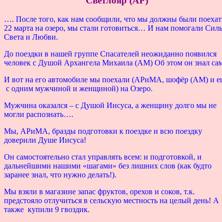
Светлояр (АР)
…. После того, как нам сообщили, что мы должны были поехат
22 марта на озеро, мы стали готовиться… И нам помогали Сил
Света и Любви.
До поездки в нашей группе Спасателей неожиданно появился
человек с Душой Архангела Михаила (АМ) Об этом он знал сам
И вот на его автомобиле мы поехали (АРиМА, шофёр (АМ) и е
с одним мужчиной и женщиной) на Озеро.
Мужчина оказался – с Душой Иисуса, а женщину долго мы не
могли распознать….
Мы, АРиМА, бразды подготовки к поездке и всю поездку
доверили Душе Иисуса!
Он самостоятельно стал управлять всем: и подготовкой, и
дальнейшими нашими «шагами» без лишних слов (как будто
заранее знал, что нужно делать!).
Мы взяли в магазине запас фруктов, орехов и соков, т.к.
предстояло отлучиться в сельскую местность на целый день! А
также купили 9 гвоздик.