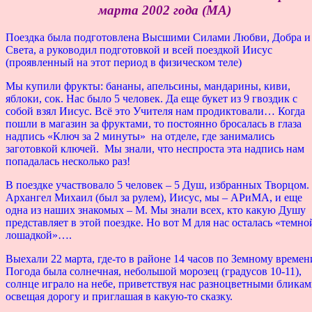
марта 2002 года (МА)
Поездка была подготовлена Высшими Силами Любви, Добра и
Света, а руководил подготовкой и всей поездкой Иисус
(проявленный на этот период в физическом теле)
Мы купили фрукты: бананы, апельсины, мандарины, киви,
яблоки, сок. Нас было 5 человек. Да еще букет из 9 гвоздик с
собой взял Иисус. Всё это Учителя нам продиктовали… Когда
пошли в магазин за фруктами, то постоянно бросалась в глаза
надпись «Ключ за 2 минуты» на отделе, где занимались
заготовкой ключей. Мы знали, что неспроста эта надпись нам
попадалась несколько раз!
В поездке участвовало 5 человек – 5 Душ, избранных Творцом.
Архангел Михаил (был за рулем), Иисус, мы – АРиМА, и еще
одна из наших знакомых – М. Мы знали всех, кто какую Душу
представляет в этой поездке. Но вот М для нас осталась «темно
лошадкой»….
Выехали 22 марта, где-то в районе 14 часов по Земному времен
Погода была солнечная, небольшой морозец (градусов 10-11),
солнце играло на небе, приветствуя нас разноцветными бликам
освещая дорогу и приглашая в какую-то сказку.