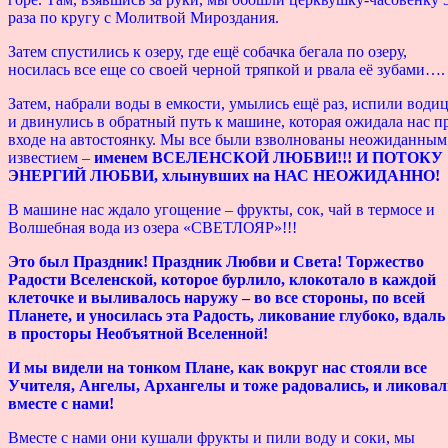
раза по кругу с Молитвой Мироздания.
Затем спустились к озеру, где ещё собачка бегала по озеру,
носилась все еще со своей черной тряпкой и рвала её зубами….
Затем, набрали воды в емкости, умылись ещё раз, испили води
и двинулись в обратный путь к машине, которая ожидала нас п
входе на автостоянку. Мы все были взволнованы неожиданным
известием –
именем ВСЕЛЕНСКОЙ ЛЮБВИ!!!
И ПОТОКУ
ЭНЕРГИЙ ЛЮБВИ, хлынувших на НАС НЕОЖИДАННО!
В машине нас ждало угощение – фрукты, сок, чай в термосе и
Волшебная вода из озера «СВЕТЛОЯР»!!!
Это был Праздник! Праздник Любви и Света! Торжество
Радости Вселенской, которое бурлило, клокотало в каждой
клеточке и выливалось наружу – во все стороны, по всей
Планете, и уносилась эта Радость, ликование глубоко, вдаль
в просторы Необъятной Вселенной!
И мы видели на тонком Плане, как вокруг нас стояли все
Учителя, Ангелы, Архангелы и тоже радовались, и ликовал
вместе с нами!
Вместе с нами они кушали фрукты и пили воду и соки, мы