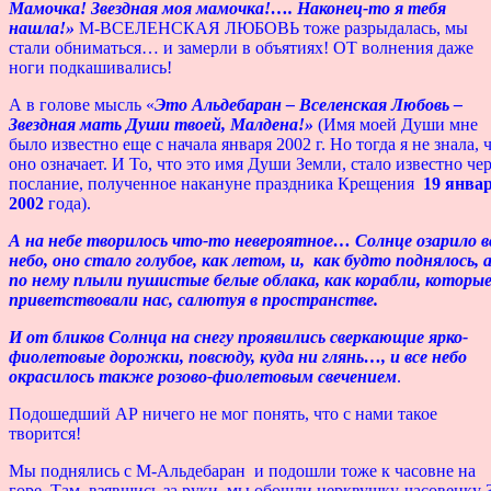
Мамочка! Звездная моя мамочка!…. Наконец-то я тебя
нашла!»
М-ВСЕЛЕНСКАЯ ЛЮБОВЬ тоже разрыдалась, мы
стали обниматься… и замерли в объятиях! ОТ волнения даже
ноги подкашивались!
А в голове мысль «
Это Альдебаран – Вселенская Любовь –
Звездная мать Души твоей, Малдена!»
(Имя моей Души мне
было известно еще с начала января 2002 г. Но тогда я не знала, 
оно означает. И То, что это имя Души Земли, стало известно чер
послание, полученное накануне праздника Крещения
19 янва
2002
года).
А на небе творилось что-то невероятное… Солнце озарило в
небо, оно стало голубое, как летом, и, как будто поднялось, 
по нему плыли пушистые белые облака, как корабли, которы
приветствовали нас, салютуя в пространстве.
И от бликов Солнца на снегу проявились сверкающие ярко-
фиолетовые дорожки, повсюду, куда ни глянь…, и все небо
окрасилось также розово-фиолетовым свечением
.
Подошедший АР ничего не мог понять, что с нами такое
творится!
Мы поднялись с М-Альдебаран и подошли тоже к часовне на
горе. Там, взявшись за руки, мы обошли церквушку-часовенку 