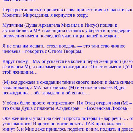
Перекрестившись и прочитав слова приветствия и Спасительн
Молитвы Мироздания, я вернулся к озеру.
Мужчины (Душа Архангела Михаила и Иисус) пошли к
автомобилю, а МА и женщина остались у берега в преддверии
получения имени последней участницы нашей поездки…
Я не стал им мешать, стоял поодаль, — это таинство личное
человека – говорить с Отцом-Творцом!
Вдруг гляжу – МА опускается на колени перед женщиной (назо
её именем М), и они замерли в ожидании «Ответа» имени ДУ
этой женщины…
(М) вся дрожала в ожидании тайны своего имени и была сильн
взволнована, а МА настраивала (М) и успокаивала её. Вдруг
неожиданно… обе зарыдали и обнялись…
У обеих было просто «потрясение». Им Отец открыл имя (М) –
это была Душа с планеты Альдебаран – «Вселенская Любовь»
Обе женщины упали на снег и просто потеряли «дар речи»… о
услышанного! И долго не могли встать. ТАК продолжалось
минут 5, и Мне даже пришлось подойти к ним, поднять и дове