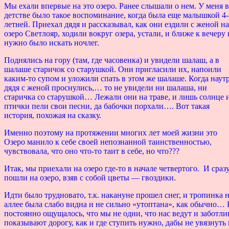
Мы ехали впервые на это озеро. Ранее слышали о нем. У меня в
детстве было такое воспоминание, когда была еще малышкой 4-
летней. Приехал дядя и рассказывал, как они ездили с женой на
озеро Светлояр, ходили вокруг озера, устали, и ближе к вечеру
нужно было искать ночлег.
Поднялись на гору (там, где часовенка) и увидели шалаш, а в
шалаше старичок со старушкой. Они пригласили их, напоили
каким-то супом и уложили спать в этом же шалаше. Когда наут
дядя с женой проснулись,… то не увидели ни шалаша, ни
старичка со старушкой… Лежали они на траве, и лишь солнце 
птички пели свои песни, да бабочки порхали…. Вот такая
история, похожая на сказку.
Именно поэтому на протяжении многих лет моей жизни это
Озеро манило к себе своей непознанной таинственностью,
чувствовала, что оно что-то таит в себе, но что???
Итак, мы приехали на озеро где-то в начале четвертого. И сраз
пошли на озеро, взяв с собой цветы — гвоздики.
Идти было трудновато, т.к. накануне прошел снег, и тропинка 
аллее была слабо видна и не сильно «утоптана», как обычно…
постоянно ощущалось, что мы не одни, что нас ведут и заботли
показывают дорогу, как и где ступить нужно, дабы не увязнуть 