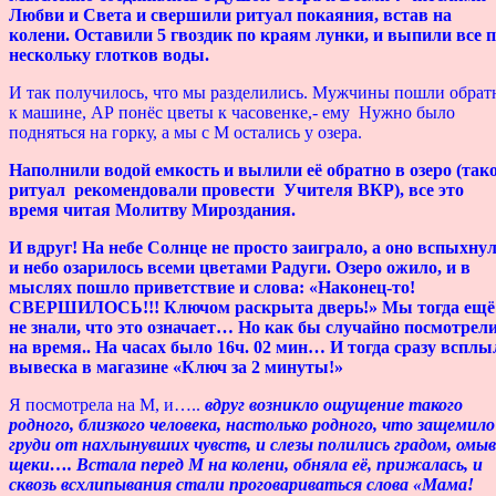
Любви и Света и свершили ритуал покаяния, встав на
колени. Оставили 5 гвоздик по краям лунки, и выпили все 
нескольку глотков воды.
И так получилось, что мы разделились. Мужчины пошли обрат
к машине, АР понёс цветы к часовенке,- ему Нужно было
подняться на горку, а мы с М остались у озера.
Наполнили водой емкость и вылили её обратно в озеро (так
ритуал рекомендовали провести Учителя ВКР), все это
время читая Молитву Мироздания.
И вдруг! На небе Солнце не просто заиграло, а оно вспыхнул
и небо озарилось всеми цветами Радуги. Озеро ожило, и в
мыслях пошло приветствие и слова: «Наконец-то!
СВЕРШИЛОСЬ!!! Ключом раскрыта дверь!» Мы тогда ещё
не знали, что это означает… Но как бы случайно посмотрел
на время.. На часах было 16ч. 02 мин… И тогда сразу всплы
вывеска в магазине
«Ключ за 2 минуты!»
Я посмотрела на М, и…..
вдруг возникло ощущение такого
родного, близкого человека, настолько родного, что защемило
груди от нахлынувших чувств, и слезы полились градом, омы
щеки…. Встала перед М на колени, обняла её, прижалась, и
сквозь всхлипывания стали проговариваться слова «Мама!