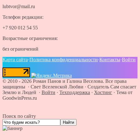
lubtvor@mail.ru
Телефон редакции:
+7 920 012 54 55
Возрастные ограничения:
без ограничений
Карта сайта
·
Политика конфиденциальности
·
Контакты
·
Войти
©
2010 - 2026
Роман Панов и Галина Веселова. Все права
защищены · Свет Вселенской Любви
·
Создатель Сам спасает
Землю и Людей
·
Войти
·
Техподдержка
·
Хостинг
·
Тема от
GoodwinPress.ru
Поиск по сайту