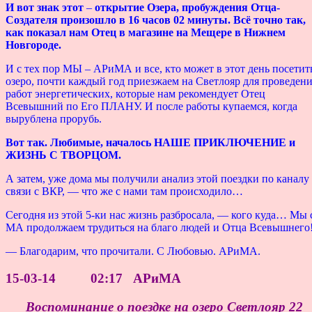
И вот знак этот
–
открытие Озера, пробуждения Отца-
Создателя произошло в 16 часов 02 минуты. Всё точно так,
как показал нам Отец в магазине на Мещере в Нижнем
Новгороде.
И с тех пор МЫ – АРиМА и все, кто может в этот день посетит
озеро, почти каждый год приезжаем на Светлояр для проведен
работ энергетических, которые нам рекомендует Отец
Всевышний по Его ПЛАНУ. И после работы купаемся, когда
вырублена прорубь.
Вот так. Любимые, началось НАШЕ ПРИКЛЮЧЕНИЕ и
ЖИЗНЬ С ТВОРЦОМ.
А затем, уже дома мы получили анализ этой поездки по каналу
связи с ВКР, — что же с нами там происходило…
Сегодня из этой 5-ки нас жизнь разбросала, — кого куда… Мы 
МА продолжаем трудиться на благо людей и Отца Всевышнего
— Благодарим, что прочитали. С Любовью. АРиМА.
15-03-14 02:17 АРиМА
Воспоминание о поездке на озеро Светлояр 22