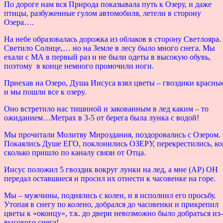
По дороге нам вся Природа показывала путь к Озеру, и даже
птицы, разбуженные гулом автомобиля, летели в сторону
Озера….
На небе образовалась дорожка из облаков в сторону Светлояра.
Светило Солнце,… но на Земле в лесу было много снега. Мы
ехали с МА в первый раз и не были одеты в высокую обувь,
поэтому в конце немного промочили ноги.
Приехав на Озеро, Душа Иисуса взял цветы – гвоздики красные
и мы пошли все к озеру.
Оно встретило нас тишиной и закованным в лед каким – то
ожиданием…Метрах в 3-5 от берега была лунка с водой!
Мы прочитали Молитву Мироздания, поздоровались с Озером.
Покаялись Душе ЕГО, поклонились ОЗЕРУ, перекрестились, к
сколько пришло по каналу связи от Отца.
Иисус положил 5 гвоздик вокруг лунки на лед, а мне (АР) ОН
передал оставшиеся и просил их отнести к часовенке на горе.
Мы – мужчины, поднялись с колен, и я исполнил его просьбу.
Утопая в снегу по колено, добрался до часовенки и прикрепил
цветы к «оконцу», т.к. до двери невозможно было добраться из-
высокого снега!