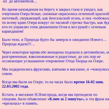
их до автомобиля…
Во время нахождения на берегу я закрыл глаза и увидел, как
очертания Озера белые, снежные окрасились огненной красной
ниточкой, сверкающей, как бенгальский огонь, и она «побежал
по всему краю Озера вокруг по часовой стрелке быстро, как бу
кто-то управлял этим движением Огня и вел рукой с огневым
карандашом!
Было тихо, и Природа будто бы замерла в ожидании Нового…
Природа ждала!!!…
Через некоторое время обе женщины подошли к автомобилю, о
разгоряченные, взволнованные и радостные, до сих пор не
осознающие услышанное откровение Отца-Творца на Озере.
Мы подкрепились фруктами, взятыми в магазине, и «чокнулис
соком.
Когда мы были на Озере, то на часах было
время 16-02 мин.
22.03.2002 года
.
Кстати, в магазине Н.Новгорода, когда мы проходили по
секциям, было объявление
«Ключ за 2 минуты»,
и эта фраза н
«врезалась» в память.