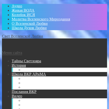
Аудио
Живая ВОДА
Колобок ИСЯ
Молитва Вселенского Мироздания
О Вселенской Любви
Школа Духов Любви
Свет Вселенской Любви
Меню сайта
Тайны Светлояра
История
Администратор
Школа ВКР АРиМА
Книги АРиМА
Аудио для Школы ВКР АРиМА
Новичкам
Послания ВКР
Видео
Видео для УМА
Видео Творений АРиМА