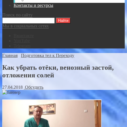
Видео-записи встреч Спасателей ВКР
Контакты и ресурсы
Поиск по сайту
Мы в социальных сетях
Вконтакте
YouTube
Telegram
Главная
Подготовка тел к Переходу
Как убрать отёки, венозный застой,
отложения солей
27.04.2018
Обсудить