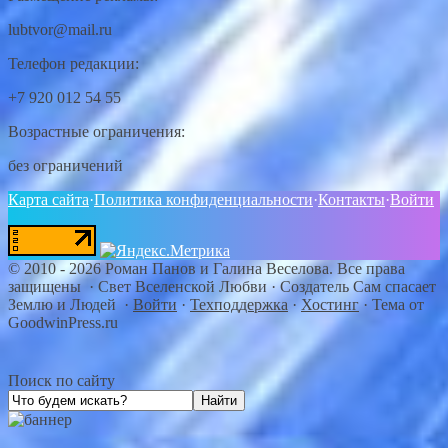
lubtvor@mail.ru
Телефон редакции:
+7 920 012 54 55
Возрастные ограничения:
без ограничений
Карта сайта
·
Политика конфиденциальности
·
Контакты
·
Войти
©
2010 - 2026
Роман Панов и Галина Веселова. Все права
защищены · Свет Вселенской Любви
·
Создатель Сам спасает
Землю и Людей
·
Войти
·
Техподдержка
·
Хостинг
·
Тема от
GoodwinPress.ru
Поиск по сайту