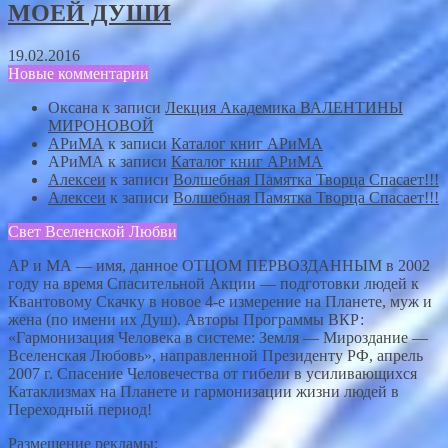
МОЕЙ ДУШИ
19.02.2016
Новые комментарии
Оксана
к записи
Лекция Академика ВАЛЕНТИНЫ
МИРОНОВОЙ
АРиМА
к записи
Каталог книг АРиМА
АРиМА
к записи
Каталог книг АРиМА
Алексеи
к записи
Волшебная Памятка Творца Спасает!!!
Алексеи
к записи
Волшебная Памятка Творца Спасает!!!
Свет Вселенской Любви
АР и МА — имя, данное ОТЦОМ ПЕРВОЗДАННЫМ в 2002
году на время Спасительной Акции — подготовки людей к
Квантовому Скачку в новое 4-е измерение на Планете, муж и
жена (по имени их Душ). Авторы Программы ВКР:
«Гармонизация Человека в системе: Земля — Мироздание —
Вселенская Любовь», направленной Президенту РФ, апрель
2007 г. Спасение Человечества от гибели в усиливающихся
Катаклизмах на Планете и гармонизации жизни людей в
Переходный период!
Размещение рекламы: