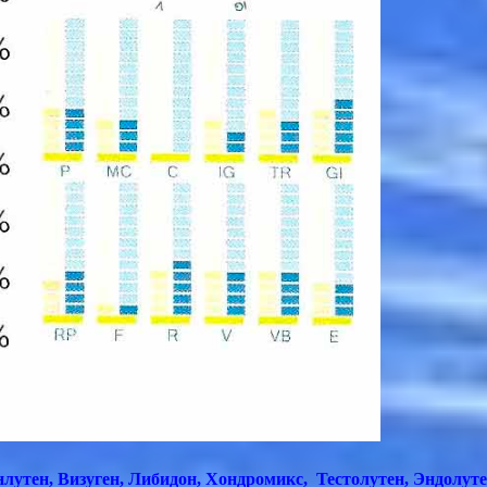
утен, Визуген, Либидон, Хондромикс, Тестолутен, Эндолутен