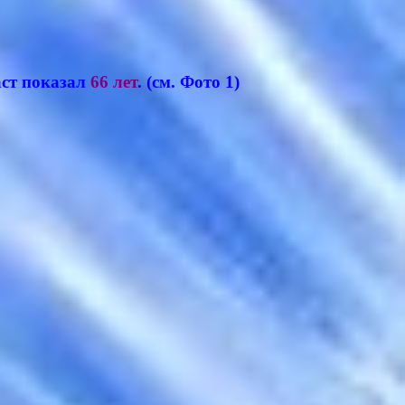
ст показал
66 лет
. (см. Фото 1)