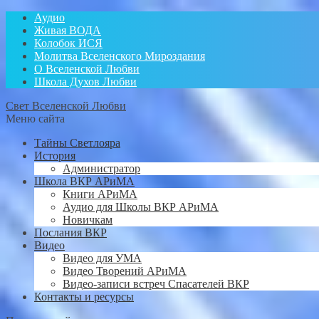
Аудио
Живая ВОДА
Колобок ИСЯ
Молитва Вселенского Мироздания
О Вселенской Любви
Школа Духов Любви
Свет Вселенской Любви
Меню сайта
Тайны Светлояра
История
Администратор
Школа ВКР АРиМА
Книги АРиМА
Аудио для Школы ВКР АРиМА
Новичкам
Послания ВКР
Видео
Видео для УМА
Видео Творений АРиМА
Видео-записи встреч Спасателей ВКР
Контакты и ресурсы