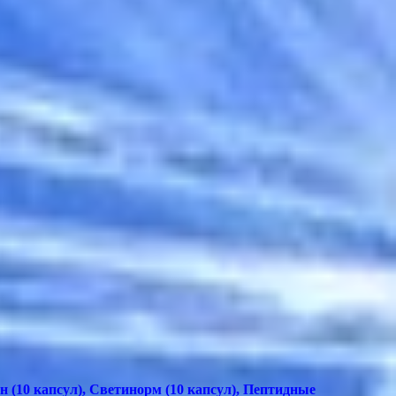
 (10 капсул), Светинорм (10 капсул), Пептидные