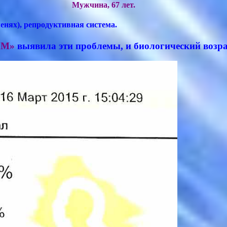
Мужчина, 67 лет.
нях), репродуктивная система.
 М»
выявила эти проблемы, и биологический возра