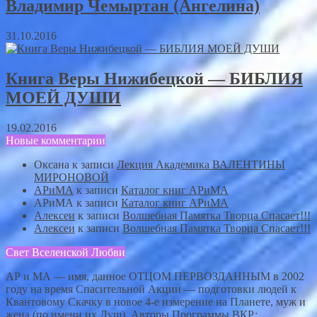
Владимир Чемыртан (Ангелина)
31.10.2016
Книга Веры Нижибецкой — БИБЛИЯ
МОЕЙ ДУШИ
19.02.2016
Новые комментарии
Оксана
к записи
Лекция Академика ВАЛЕНТИНЫ
МИРОНОВОЙ
АРиМА
к записи
Каталог книг АРиМА
АРиМА
к записи
Каталог книг АРиМА
Алексеи
к записи
Волшебная Памятка Творца Спасает!!!
Алексеи
к записи
Волшебная Памятка Творца Спасает!!!
Свет Вселенской Любви
АР и МА — имя, данное ОТЦОМ ПЕРВОЗДАННЫМ в 2002
году на время Спасительной Акции — подготовки людей к
Квантовому Скачку в новое 4-е измерение на Планете, муж и
жена (по имени их Душ). Авторы Программы ВКР: