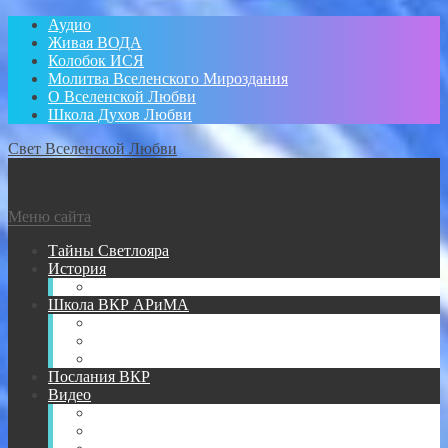
Аудио
Живая ВОДА
Колобок ИСЯ
Молитва Вселенского Мироздания
О Вселенской Любви
Школа Духов Любви
Свет Вселенской Любви
Меню сайта
Тайны Светлояра
История
Администратор
Школа ВКР АРиМА
Книги АРиМА
Аудио для Школы ВКР АРиМА
Новичкам
Послания ВКР
Видео
Видео для УМА
Видео Творений АРиМА