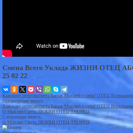
Смена Всего Уклада ЖИЗНИ ОТЕЦ 
25 02 22
Каждому пересмотреть Багаж Мыслей у себя! ОТЕЦ Всевышн
Предыдущая запись
Каждому пересмотреть Багаж Мыслей у себя! ОТЕЦ Всевышн
О Мыслях Света ЛЮБВИ ОТЕЦ ТВОРЕЦ
Следующая запись
О Мыслях Света ЛЮБВИ ОТЕЦ ТВОРЕЦ
Что еще почитать