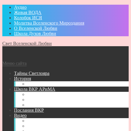
Аудио
Живая ВОДА
Колобок ИСЯ
Молитва Вселенского Мироздания
О Вселенской Любви
Школа Духов Любви
Свет Вселенской Любви
Меню сайта
Тайны Светлояра
История
Администратор
Школа ВКР АРиМА
Книги АРиМА
Аудио для Школы ВКР АРиМА
Новичкам
Послания ВКР
Видео
Видео для УМА
Видео Творений АРиМА