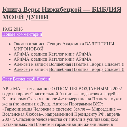
Книга Веры Нижибецкой — БИБЛИЯ
МОЕЙ ДУШИ
19.02.2016
Новые комментарии
Оксана
к записи
Лекция Академика ВАЛЕНТИНЫ
МИРОНОВОЙ
АРиМА
к записи
Каталог книг АРиМА
АРиМА
к записи
Каталог книг АРиМА
Алексеи
к записи
Волшебная Памятка Творца Спасает!!!
Алексеи
к записи
Волшебная Памятка Творца Спасает!!!
Свет Вселенской Любви
АР и МА — имя, данное ОТЦОМ ПЕРВОЗДАННЫМ в 2002
году на время Спасительной Акции — подготовки людей к
Квантовому Скачку в новое 4-е измерение на Планете, муж и
жена (по имени их Душ). Авторы Программы ВКР:
«Гармонизация Человека в системе: Земля — Мироздание —
Вселенская Любовь», направленной Президенту РФ, апрель
2007 г. Спасение Человечества от гибели в усиливающихся
Катаклизмах на Планете и гармонизации жизни людей в