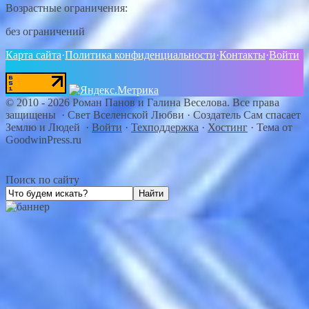
Возрастные ограничения:
без ограничений
Карта сайта
·
Политика конфиденциальности
·
Контакты
·
Войти
©
2010 - 2026
Роман Панов и Галина Веселова. Все права
защищены · Свет Вселенской Любви
·
Создатель Сам спасает
Землю и Людей
·
Войти
·
Техподдержка
·
Хостинг
·
Тема от
GoodwinPress.ru
Поиск по сайту