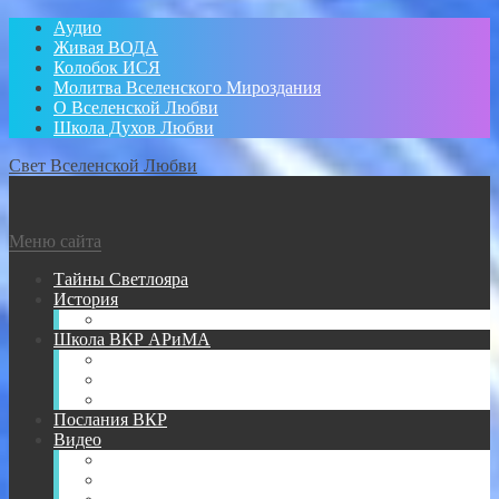
Аудио
Живая ВОДА
Колобок ИСЯ
Молитва Вселенского Мироздания
О Вселенской Любви
Школа Духов Любви
Свет Вселенской Любви
Меню сайта
Тайны Светлояра
История
Администратор
Школа ВКР АРиМА
Книги АРиМА
Аудио для Школы ВКР АРиМА
Новичкам
Послания ВКР
Видео
Видео для УМА
Видео Творений АРиМА