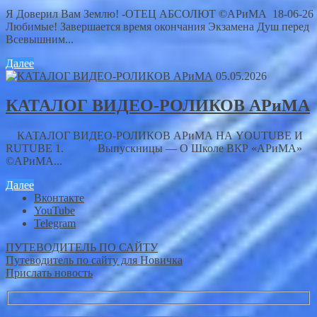
Я Доверил Вам Землю! -ОТЕЦ АБСОЛЮТ ©АРиМА 18-06-26
Любимые! Завершается время окончания Экзамена Душ перед
Всевышним...
Далее
05.05.2026
КАТАЛОГ ВИДЕО-РОЛИКОВ АРиМА
КАТАЛОГ ВИДЕО-РОЛИКОВ АРиМА НА YOUTUBE И
RUTUBE 1. Выпускницы — О Школе ВКР «АРиМА»
©АРиМА...
Далее
Вконтакте
YouTube
Telegram
ПУТЕВОДИТЕЛЬ ПО САЙТУ
Путеводитель по сайту для Новичка
Прислать новость