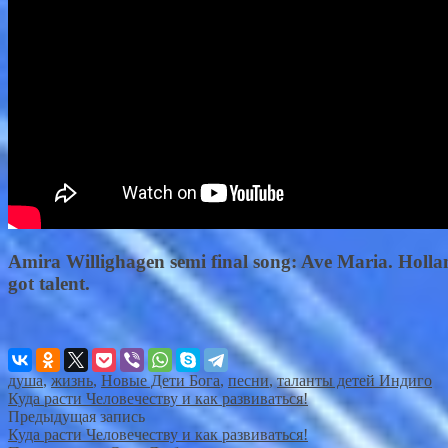
Amira Willighagen semi final song: Ave Maria. Holla
got talent.
душа
,
жизнь
,
Новые Дети Бога
,
песни
,
таланты детей Индиго
Куда расти Человечеству и как развиваться!
Предыдущая запись
Куда расти Человечеству и как развиваться!