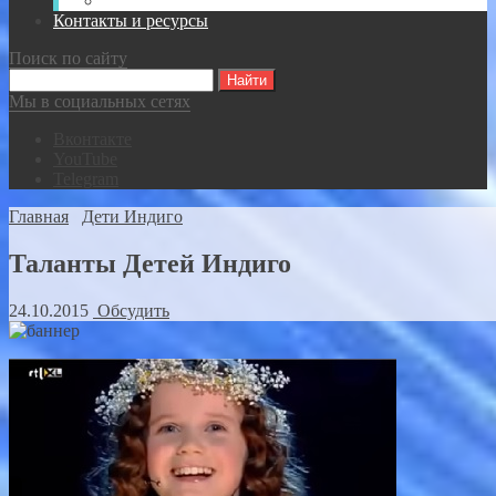
Видео-записи встреч Спасателей ВКР
Контакты и ресурсы
Поиск по сайту
Мы в социальных сетях
Вконтакте
YouTube
Telegram
Главная
Дети Индиго
Таланты Детей Индиго
24.10.2015
Обсудить