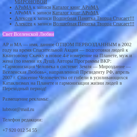
МИРОНОВОЙ
АРиМА
к записи
Каталог книг АРиМА
АРиМА
к записи
Каталог книг АРиМА
Алексеи
к записи
Волшебная Памятка Творца Спасает!!!
Алексеи
к записи
Волшебная Памятка Творца Спасает!!!
Свет Вселенской Любви
АР и МА — имя, данное ОТЦОМ ПЕРВОЗДАННЫМ в 2002
году на время Спасительной Акции — подготовки людей к
Квантовому Скачку в новое 4-е измерение на Планете, муж и
жена (по имени их Душ). Авторы Программы ВКР:
«Гармонизация Человека в системе: Земля — Мироздание —
Вселенская Любовь», направленной Президенту РФ, апрель
2007 г. Спасение Человечества от гибели в усиливающихся
Катаклизмах на Планете и гармонизации жизни людей в
Переходный период!
Размещение рекламы:
lubtvor@mail.ru
Телефон редакции:
+7 920 012 54 55