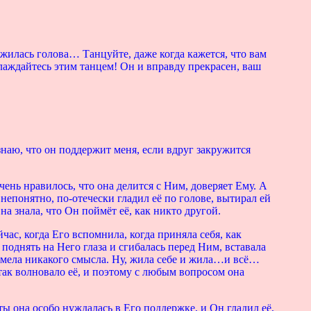
ужилась голова… Танцуйте, даже когда кажется, что вам
аждайтесь этим танцем! Он и вправду прекрасен, ваш
знаю, что он поддержит меня, если вдруг закружится
нь нравилось, что она делится с Ним, доверяет Ему. А
непонятно, по-отечески гладил её по голове, вытирал ей
на знала, что Он поймёт её, как никто другой.
час, когда Его вспомнила, когда приняла себя, как
поднять на Него глаза и сгибалась перед Ним, вставала
е имела никакого смысла. Ну, жила себе и жила…и всё…
так волновало её, и поэтому с любым вопросом она
ы она особо нуждалась в Его поддержке, и Он гладил её,