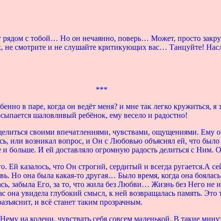
ует рядом с тобой… Но он нечаянно, поверь… Может, просто закр
 не смотрите и не слушайте критикующих вас… Танцуйте! Насл
***
нно в паре, когда он ведёт меня? и мне так легко кружиться, я 
сыпается шаловливый ребёнок, ему весело и радостно!
елиться своими впечатлениями, чувствами, ощущениями. Ему оче
ь, или возникал вопрос, и Он с Любовью объяснял ей, что было 
е и больше. И ей доставляло огромную радость делиться с Ним. О
о. Ей казалось, что Он строгий, сердитый и всегда ругается.А сей
ь. Но она была какая-то другая… Было время, когда она боялась 
лась, забыла Его, за то, что жила без Любви… Жизнь без Него н
 она увидела глубокий смысл, к ней возвращалась память. Это 
разъяснит, и всё станет таким прозрачным.
ему на колени, чувствать себя совсем маленькой. В такие минут