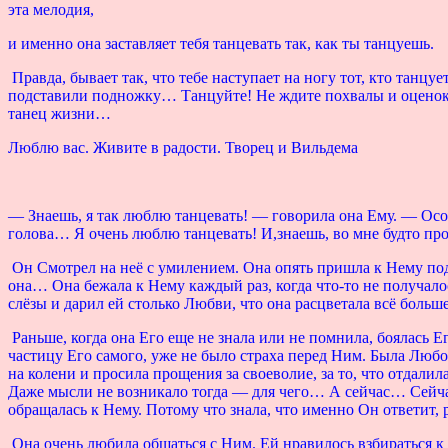
эта мелодия,
и именно она заставляет тебя танцевать так, как ты танцуешь.
Правда, бывает так, что тебе наступает на ногу тот, кто танц
подставили подножку… Танцуйте! Не ждите похвалы и оценок,
танец жизни…
Люблю вас. Живите в радости. Творец и Вильдема
— Знаешь, я так люблю танцевать! — говорила она Ему. — Особе
голова… Я очень люблю танцевать! И,знаешь, во мне будто про
Он Смотрел на неё с умилением. Она опять пришла к Нему под
она… Она бежала к Нему каждый раз, когда что-то не получалос
слёзы и дарил ей столько Любви, что она расцветала всё больш
Раньше, когда она Его еще не знала или не помнила, боялась Ег
частицу Его самого, уже не было страха перед Ним. Была Любов
на колени и просила прощения за своеволие, за то, что отдали
Даже мысли не возникало тогда — для чего… А сейчас… Сейчас
обращалась к Нему. Потому что знала, что именно Он ответит, 
Она очень любила общаться с Ним. Ей нравилось взбираться к Н