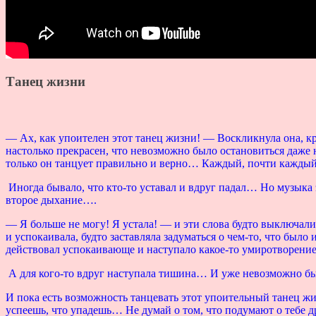
Танец жизни
— Ах, как упоителен этот танец жизни! — Воскликнула она, кр
настолько прекрасен, что невозможно было остановиться даже 
только он танцует правильно и верно… Каждый, почти каждый, ж
Иногда бывало, что кто-то уставал и вдруг падал… Но музыка 
второе дыхание….
— Я больше не могу! Я устала! — и эти слова будто выключал
и успокаивала, будто заставляла задуматься о чем-то, что был
действовал успокаивающе и наступало какое-то умиротворение
А для кого-то вдруг наступала тишина… И уже невозможно бы
И пока есть возможность танцевать этот упоительный танец жи
успеешь, что упадешь… Не думай о том, что подумают о тебе д