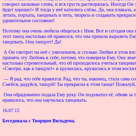
говорил ласковые слова, и вся грусть растворялась. Иногда Он 
будет хорошо!» И тогда у неё катились слёзы. Да, она плакала,
летать, порхать, танцевать и петь, творить и создавать прекрас
удивительное состояние!
Поэтому она очень любила общаться с Ним. Вот и сегодня она 
этот танец настолько ей нравился, что она пришла выразить Ем
танцевать. Она танцует! Да!
А Он смотрит на неё с умилением, и столько Любви в этом взг
принять эту Любовь к себе, потому, что поверила Ему. Она знае
настолько стремительный, что ей приходилось учиться танцеват
«Смотри, как я танцую!» и кружилась, кружилась в этом восхи
— Я рад, что тебе нравится. Рад, что ты, наконец, стала сама с
Смейся, радуйся, танцуй! Ты прекрасна в этом танце! Пожалуй,
Она обрадованно подала Ему руку. Он подхватил её, обняв за 
нравилось, что она научилась танцевать.
16.07.15
Беседовала с Творцом Вильдема.