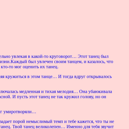
ельно увлекая в какой-то круговорот… Этот танец был
изни.Каждый был увлечен своим танцем, и казалось, что
кто-то мог оценить их танец.
ляя кружиться в этом танце… И тогда вдруг открывалось
 включалась медленная и тихая мелодия… Она убаюкивала
сной. И пусть этот танец не так кружил голову, но он
руг умиротворяли…
задает порой немыслимый темп и тебе кажется, что ты не
 танец. Твой танец великолепен… Именно для тебя звучит