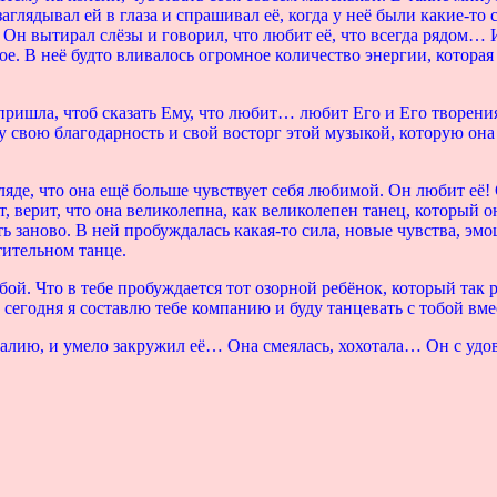
заглядывал ей в глаза и спрашивал её, когда у неё были какие-т
 а Он вытирал слёзы и говорил, что любит её, что всегда рядом… 
ное. В неё будто вливалось огромное количество энергии, которая
пришла, чтоб сказать Ему, что любит… любит Его и Его творения
у свою благодарность и свой восторг этой музыкой, которую она 
ляде, что она ещё больше чувствует себя любимой. Он любит её
т, верит, что она великолепна, как великолепен танец, который о
ь заново. В ней пробуждалась какая-то сила, новые чувства, эмо
тительном танце.
обой. Что в тебе пробуждается тот озорной ребёнок, который так 
 сегодня я составлю тебе компанию и буду танцевать с тобой вме
талию, и умело закружил её… Она смеялась, хохотала… Он с удов