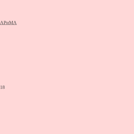
 АРиМА
018