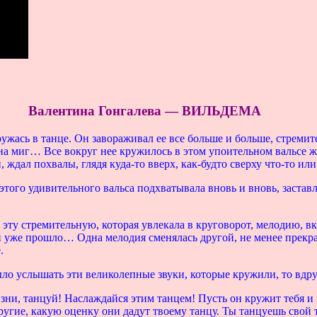
Валентина Гонгалева — ВИЛЬДЕМА
ужась в танце. Он завораживал ее все больше и больше, стремит
на миг… Все вокруг нее кружилось в этом упоительном вальсе ж
дал похвалы, глядя куда-то вверх, как-будто сверху что-то или 
этого удивительного вальса подхватывала вновь и вновь, застав
и эту стремительную, которая увлекала в круговорот, мелодию,
о и уже прошло… Одна мелодия сменялась другой, не менее прекра
.
ло услышать эти великолепные звуки, которые кружили, то вд
зни, танцуй! Наслаждайся этим танцем! Пусть он кружит тебя и 
ругие, какую оценку они дадут твоему танцу. Ты танцуешь свой