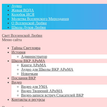
Аудио
Живая ВОДА
Колобок ИСЯ
Молитва Вселенского Мироздания
О Вселенской Любви
Школа Духов Любви
Свет Вселенской Любви
Меню сайта
Тайны Светлояра
История
Администратор
Школа ВКР АРиМА
Книги АРиМА
Аудио для Школы ВКР АРиМА
Новичкам
Послания ВКР
Видео
Видео для УМА
Видео Творений АРиМА
Видео-записи встреч Спасателей ВКР
Контакты и ресурсы