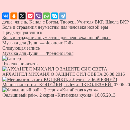
душа
,
жизнь
,
Канал с Богом
,
Творец
,
Учителя ВКР
,
Школа ВКР
Боль и страдания неуместны для человека новой эры
Предыдущая запись
Боль и страдания неуместны для человека новой эры
Музыка для Души — Фрэнсис Гойя
Следующая запись
Музыка для Души — Фрэнсис Гойя
Что еще почитать
АРХАНГЕЛ МИХАИЛ О ЗАЩИТЕ СИЛ СВЕТА
26.08.2016
Меновазин: стоит КОПЕЙКИ, а Лечит 13 БОЛЕЗНЕЙ!
07.06.2
Фальшивый рай». 2 серия «Китайская кухня»
16.05.2013