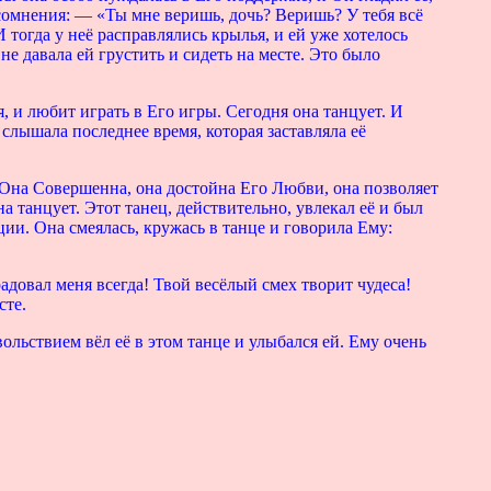
о сомнения: — «Ты мне веришь, дочь? Веришь? У тебя всё
И тогда у неё расправлялись крылья, и ей уже хотелось
 не давала ей грустить и сидеть на месте. Это было
, и любит играть в Его игры. Сегодня она танцует. И
слышала последнее время, которая заставляла её
! Она Совершенна, она достойна Его Любви, она позволяет
на танцует. Этот танец, действительно, увлекал её и был
ции. Она смеялась, кружась в танце и говорила Ему:
радовал меня всегда! Твой весёлый смех творит чудеса!
сте.
ольствием вёл её в этом танце и улыбался ей. Ему очень