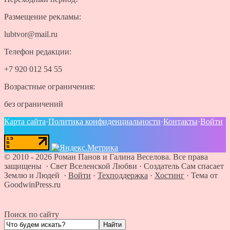
Размещение рекламы:
lubtvor@mail.ru
Телефон редакции:
+7 920 012 54 55
Возрастные ограничения:
без ограничений
Карта сайта
·
Политика конфиденциальности
·
Контакты
·
Войти
©
2010 - 2026
Роман Панов и Галина Веселова. Все права
защищены · Свет Вселенской Любви
·
Создатель Сам спасает
Землю и Людей
·
Войти
·
Техподдержка
·
Хостинг
·
Тема от
GoodwinPress.ru
Поиск по сайту