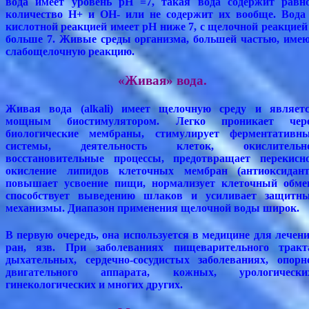
вода имеет уровень рН =7, такая вода содержит равн
количество Н+ и ОН- или не содержит их вообще. Вода
кислотной реакцией имеет рН ниже 7, с щелочной реакцией
больше 7. Живые среды организма, большей частью, име
слабощелочную реакцию.
«Живая» вода.
Живая вода (alkali) имеет щелочную среду и являет
мощным биостимулятором. Легко проникает чере
биологические мембраны, стимулирует ферментативн
системы, деятельность клеток, окислительно
восстановительные процессы, предотвращает перекисн
окисление липидов клеточных мембран (антиоксидант
повышает усвоение пищи, нормализует клеточный обме
способствует выведению шлаков и усиливает защитн
механизмы. Диапазон применения щелочной воды широк.
В первую очередь, она используется в медицине для лечен
ран, язв. При заболеваниях пищеварительного тракт
дыхательных, сердечно-сосудистых заболеваниях, опорн
двигательного аппарата, кожных, урологически
гинекологических и многих других.