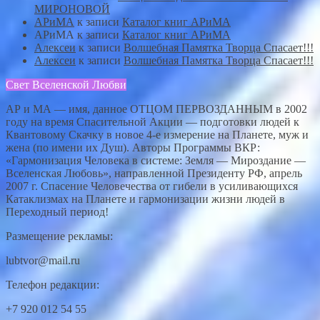
МИРОНОВОЙ
АРиМА
к записи
Каталог книг АРиМА
АРиМА
к записи
Каталог книг АРиМА
Алексеи
к записи
Волшебная Памятка Творца Спасает!!!
Алексеи
к записи
Волшебная Памятка Творца Спасает!!!
Свет Вселенской Любви
АР и МА — имя, данное ОТЦОМ ПЕРВОЗДАННЫМ в 2002
году на время Спасительной Акции — подготовки людей к
Квантовому Скачку в новое 4-е измерение на Планете, муж и
жена (по имени их Душ). Авторы Программы ВКР:
«Гармонизация Человека в системе: Земля — Мироздание —
Вселенская Любовь», направленной Президенту РФ, апрель
2007 г. Спасение Человечества от гибели в усиливающихся
Катаклизмах на Планете и гармонизации жизни людей в
Переходный период!
Размещение рекламы:
lubtvor@mail.ru
Телефон редакции:
+7 920 012 54 55