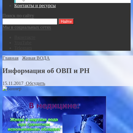
Видео-записи встреч Спасателей ВКР
Контакты и ресурсы
Поиск по сайту
Мы в социальных сетях
Вконтакте
YouTube
Telegram
Главная
Живая ВОДА
Информация об ОВП и РН
15.11.2017
Обсудить