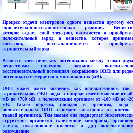
Процесс отдачи электронов одного вещества другому ес
окислительно-восстановительная реакция. Веществ
которое отдает свой электрон, окисляется и приобрета
положительный заряд, а вещество, которое принима
электрон, — восстанавливается и приобретае
отрицательный заряд.
Разность электрических потенциалов между этими дву
веществами получила название окислительно
восстановительный потенциал (сокращенно ОВП) или редо
потенциал и измеряется в милливольтах (мВ).
ОВП может иметь значение, как положительное, так
отрицательное. ОВП воды в природе имеет значение от -4
мВ до +700 мВ, а человеческий организм от -100 мВ до -2
мВ. Таким образом, попадая в организм, вода 
положительным ОВП отнимает электроны от клеток
тканей организма. Тем самым она подвергает биологическ
структуры организма (клеточные мембраны, органои
клеток, нуклеиновые кислоты и др.) окислительно
разрушению.