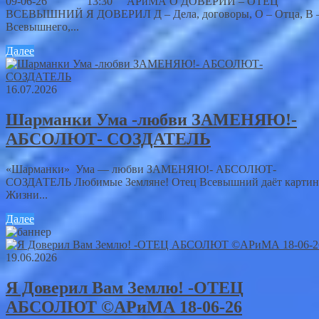
09-06-26 13:30 АРиМА О ДОВЕРИИ – ОТЕЦ
ВСЕВЫШНИЙ Я ДОВЕРИЛ Д – Дела, договоры, О – Отца, В 
Всевышнего,...
Далее
16.07.2026
Шарманки Ума -любви ЗАМЕНЯЮ!-
АБСОЛЮТ- СОЗДАТЕЛЬ
«Шарманки» Ума — любви ЗАМЕНЯЮ!- АБСОЛЮТ-
СОЗДАТЕЛЬ Любимые Земляне! Отец Всевышний даёт картин
Жизни...
Далее
19.06.2026
Я Доверил Вам Землю! -ОТЕЦ
АБСОЛЮТ ©АРиМА 18-06-26