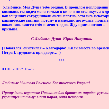
Улыбнись. Моя Душа тебе родная. В прошлом воплощении
комиком, ты видел меня только в кино и по «телику», а в д
воплощениях сотрудничали очень плотно, остались некото
кармические завязки, потому и намекаю, потрудись, призыв
покаянию, очисти себя и меня заодно. Жду приглашения –
призыва.
С Любовью Душа Юрия Никулина.
( Покаялся, очистился – Благодарю! Жили вместе во време
Петра I, трудились при дворе… )
***
09.01. 2016 г. 16
Любимые Учителя Высшего Космического Разума!
Прошу дать короткое Послание для братских народов русски
украинцев на тему: Один народ, одна история.