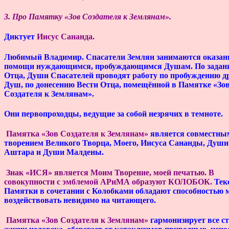
3. Про Памятку «Зов Создателя к Землянам».
Диктует
Иисус Сананда
.
Любимый Владимир. Спасатели Землян занимаются оказан
помощи нуждающимся, пробуждающимся Душам. По задан
Отца, Души Спасателей проводят работу по пробуждению д
Душ, по донесению Вести Отца, помещённой в Памятке «Зо
Создателя к Землянам».
О
ни первопроходцы, ведущие за собой незрячих в темноте.
Памятка «Зов Создателя к Землянам»
является совместны
творением Великого Творца, Моего, Иисуса Сананды, Души
Аштара и Души Малдены.
Знак «ИСЯ» является Моим Творение, моей печатью. В
совокупности с эмблемой АРиМА образуют КОЛОБОК.
Тек
Памятки в сочетании с Колобками обладают способностью
воздействовать невидимо на читающего.
Памятка «Зов Создателя к Землянам»
гармонизирует все с