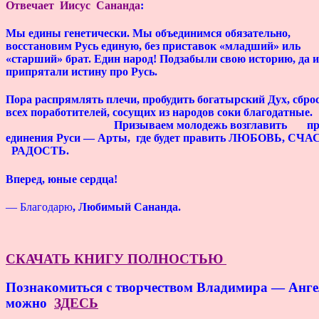
Отвечает
Иисус Сананда
:
Мы едины генетически. Мы объединимся обязательно,
восстановим Русь единую, без приставок «младший» иль
«старший» брат. Един народ! Подзабыли свою историю, да и
припрятали истину про Русь.
Пора распрямлять плечи, пробудить богатырский Дух, сбро
всех поработителей, сосущих из народов соки благод
Призываем молодежь возглавить про
единения Руси — Арты, где будет править ЛЮБОВЬ, СЧ
РАДОСТЬ.
Вперед, юные сердца!
— Благодарю
, Любимый Сананда.
СКАЧАТЬ КНИГУ ПОЛНОСТЬЮ
Познакомиться с творчеством Владимира — Анг
можно
ЗДЕСЬ