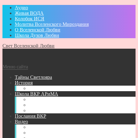
Аудио
Живая ВОДА
Колобок ИСЯ
Молитва Вселенского Мироздания
О Вселенской Любви
Школа Духов Любви
Свет Вселенской Любви
Меню сайта
Тайны Светлояра
История
Администратор
Школа ВКР АРиМА
Книги АРиМА
Аудио для Школы ВКР АРиМА
Новичкам
Послания ВКР
Видео
Видео для УМА
Видео Творений АРиМА