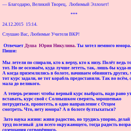
— Благодарю, Великий Творец, Любимый Эллохет!
***
24.12.2015 15:14.
Слушаю Вас, Любимые Учителя ВКР!
Отвечает
Душа Юрия Никулина
.
Ты хотел немного юмора.
Пиши:
Мы летели по спирали, кто к верху, кто к низу. Полёт ведь т
тот. Но не осознаём, куда лучше лететь, так, лишь бы куда-н
А когда приземлились в болоте, начинаем обвинять других, 
тот курс задали, не тот корабль предоставили. Так во всём, 
мала до великого.
А теперь резюме: чтобы верный курс выбрать, надо рано у
вставать, курс свой с Солнышком сверять, хорошенько
потрудиться, пропотеть, в одно направление с Отцом
смотреть. Что, нету юмора? А в болоте бултыхаться?
Зато наука жизни: живи радостно, но трудись упорно, делай
труд полезный для всего окружающего, тогда радость возра
созерцания сотворённого.