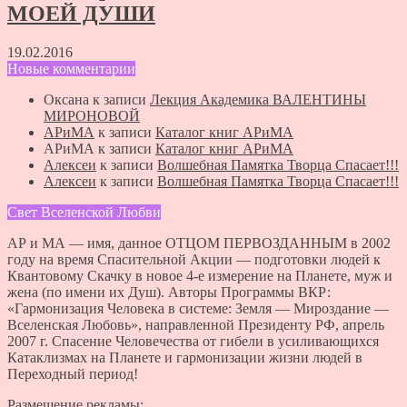
МОЕЙ ДУШИ
19.02.2016
Новые комментарии
Оксана
к записи
Лекция Академика ВАЛЕНТИНЫ
МИРОНОВОЙ
АРиМА
к записи
Каталог книг АРиМА
АРиМА
к записи
Каталог книг АРиМА
Алексеи
к записи
Волшебная Памятка Творца Спасает!!!
Алексеи
к записи
Волшебная Памятка Творца Спасает!!!
Свет Вселенской Любви
АР и МА — имя, данное ОТЦОМ ПЕРВОЗДАННЫМ в 2002
году на время Спасительной Акции — подготовки людей к
Квантовому Скачку в новое 4-е измерение на Планете, муж и
жена (по имени их Душ). Авторы Программы ВКР:
«Гармонизация Человека в системе: Земля — Мироздание —
Вселенская Любовь», направленной Президенту РФ, апрель
2007 г. Спасение Человечества от гибели в усиливающихся
Катаклизмах на Планете и гармонизации жизни людей в
Переходный период!
Размещение рекламы: