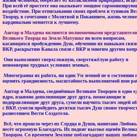
жизни человека, оберегает от катаклизмов природных, исце
При всей её простоте она оказывает мощное гармонизирую
воздействие. При отписывании своих проблем и тупиков В
Творцу, в сочетании с Молитвой и Покаянием, жизнь челов
кардинально меняется к лучшему.
Аштар и Малдена являются полномочными представител
Великого Творца на Земле-Матушке
по всем вопросам,
касающихся пробуждению Душ, обучению их навыкам связи
ВКР, раскрытию Канала связи с ВКР и многим другим вопр
Они выполняют сверхсложную, сверхтяжёлую работу в
неимоверно трудных условиях земных.
Многогранна их работа, ни один Ум земной не в состоянии 
оценить грандиозность, масштабность выполняемой ими ра
Аштар и Малдена, соединённые Великим Творцом в одно е
ядро, взаимно дополняющие друг друга, помогающие и
подправляющие друг друга, сумели научить тысяч людей 
с ВКР, сумели пробудить десятки тысяч Душ своим творчес
разнесением Вести Создателя.
Всё, что прошло через их Сердца и Души, напитано Любовь
несёт огромную Благодать. Их подвиг высоко оценён Велик
Творцом. Со временем Земляне поблагодарят наших люби