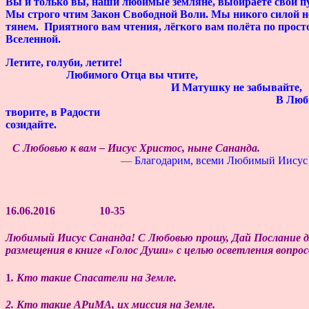
Вы и только вы, наши любимые земляне, выбираете свой пу
Мы строго чтим Закон Свободной Воли. Мы никого силой н
тянем. Приятного вам чтения, лёгкого вам полёта по прос
Вселенной.
Летите, голуби, лети
Любимого Отца вы чти
И Матушку не забыв
В Любв
творите,
в Радости
созидайте.
С Любовью к вам – Иисус Христос, ныне Сананда.
—
Благодарим, всеми Любимый Иисус
16.06.2016 10-35
Любимый Иисус Сананда! С Любовью прошу, Дай Послание д
размещения в книге «Голос Души» с целью осветления вопрос
1
. Кто такие Спасатели на Земле.
2. Кто такие АРиМА, их миссия на Земле.