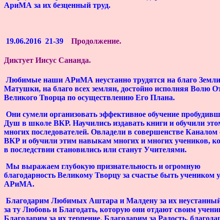
АриМА за их безценный труд.
19.06.2016 21-39
Продолжение.
Диктует
Иисус Сананда
.
Любимые наши АРиМА неустанно трудятся на благо Земли
Матушки, на благо всех землян, достойно исполняя Волю О
Великого Творца по осуществлению Его Плана.
Они сумели организовать эффективное обучение пробудив
Душ в школе ВКР. Научились издавать книги и обучили это
многих последователей. Овладели в совершенстве Каналом 
ВКР и обучили этим навыкам многих и многих учеников, к
в последствии становились или станут Учителями.
Мы выражаем глубокую признательность и огромную
благодарность Великому Творцу за счастье быть учеником 
АРиМА.
Благодарим Любимых Аштара и Малдену за их неустанный
за ту Любовь и Благодать, которую они отдают своим учени
Благодарим за их терпение. Благодарим за Радость, благода