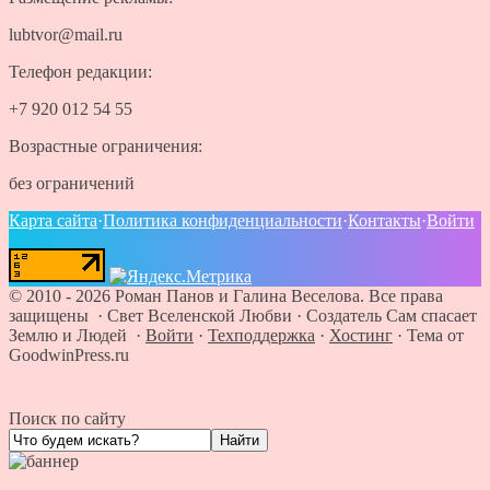
lubtvor@mail.ru
Телефон редакции:
+7 920 012 54 55
Возрастные ограничения:
без ограничений
Карта сайта
·
Политика конфиденциальности
·
Контакты
·
Войти
©
2010 - 2026
Роман Панов и Галина Веселова. Все права
защищены · Свет Вселенской Любви
·
Создатель Сам спасает
Землю и Людей
·
Войти
·
Техподдержка
·
Хостинг
·
Тема от
GoodwinPress.ru
Поиск по сайту