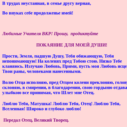
В трудах неустанная, в семье другу верная,
Во внуках себе продолженье имей!
Любимые Учителя ВКР!
Прошу, продиктуйте
ПОКАЯНИЕ ДЛЯ МОЕЙ ДУШИ!
Прости, Земля, падшую Душу, Тебя обижающую, Тебя
непонимающую! На коленях пред Тобою стою. Низко Тебе
кланяюсь. Излучаю Любовь, Прими, пусть моя Любовь исце
Твои раны, человеками нанесенными.
Волю Отца исполняю, пред Отцом колени преклоняю, голов
склоняю, в смирении, в благодарении, свою гордыню отдава
улыбкою все принимая, что Шлет мне Отец.
Люблю Тебя, Матушка! Люблю Тебя, Отец! Люблю Тебя,
Вселенная! Широко и глубоко люблю!
Передал Отец, Великий Творец.