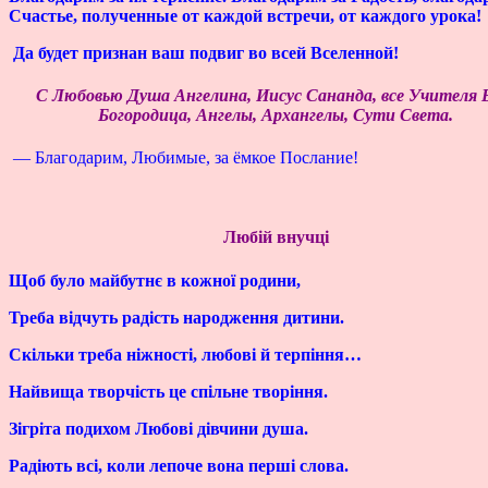
Счастье, полученные от каждой встречи, от каждого урока!
Да будет признан ваш подвиг во всей Вселенной!
С Любовью Душа Ангелина, Иисус Сананда, все Учителя 
Богородица, Ангелы, Архангелы, Сути Света.
— Благодарим, Любимые, за ёмкое Послание!
Любій внучці
Щоб було майбутнє в кожної родини,
Треба відчуть радість народження дитини.
Скільки треба ніжності, любові й терпіння…
Найвища творчість це спільне творіння.
Зігріта подихом Любові дівчини душа.
Радіють всі, коли лепоче вона перші слова.