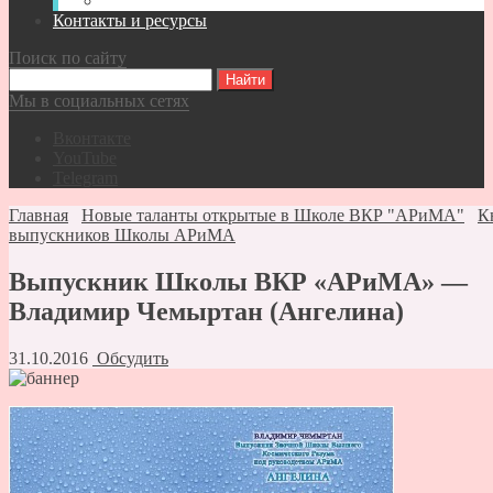
Видео-записи встреч Спасателей ВКР
Контакты и ресурсы
Поиск по сайту
Мы в социальных сетях
Вконтакте
YouTube
Telegram
Главная
Новые таланты открытые в Школе ВКР "АРиМА"
К
выпускников Школы АРиМА
Выпускник Школы ВКР «АРиМА» —
Владимир Чемыртан (Ангелина)
31.10.2016
Обсудить