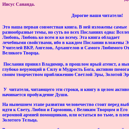
Иисус Сананда.
Дорогие наши читатели!
Это наша первая совместная книга. В ней изложены самые
разнообразные темы, но суть во всех Посланиях одна: Всел
Любовь, Любовь ко всем и ко всему. Эта книга обладает
лечебными свойствами, ибо в каждом Послании вложены Э
Учителей ВКР, Ангелов, Архангелов и
Самого Любимого От
Великого Творца
.
Послания принял Владимир, в прошлом ярый атеист, а ны
глубоко верующий в Силу и Мудрость Бога, активно помо
своим творчеством приближению Светлой Эры, Золотой
У читателя, читающего эти строки, и книгу в целом актив
начинается пробуждение Души.
На нынешнем этапе развития человечество стоит перед вы
идти к Свету, Любви и Гармонии, с Великим Творцом и Его
огромной армией помощников, или остаться во тьме, в плен
Золотого Тельца.