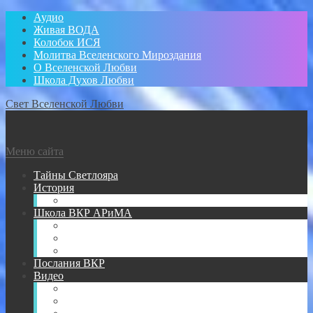
Аудио
Живая ВОДА
Колобок ИСЯ
Молитва Вселенского Мироздания
О Вселенской Любви
Школа Духов Любви
Свет Вселенской Любви
Меню сайта
Тайны Светлояра
История
Администратор
Школа ВКР АРиМА
Книги АРиМА
Аудио для Школы ВКР АРиМА
Новичкам
Послания ВКР
Видео
Видео для УМА
Видео Творений АРиМА