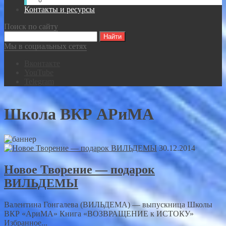
Видео-записи встреч Спасателей ВКР
Контакты и ресурсы
Поиск по сайту
Мы в социальных сетях
Вконтакте
YouTube
Telegram
Школа ВКР АРиМА
30.12.2014
Новое Творение — подарок
ВИЛЬДЕМЫ
Валентина Гонгалева (ВИЛЬДЕМА) — выпускница Школы
ВКР «АриМА» Книга «ВОЗВРАЩЕНИЕ к ИСТОКУ»
Избранное...