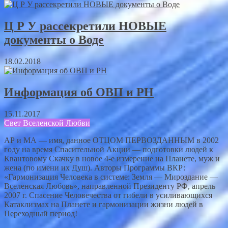
Ц Р У рассекретили НОВЫЕ
документы о Воде
18.02.2018
Информация об ОВП и РН
15.11.2017
Свет Вселенской Любви
АР и МА — имя, данное ОТЦОМ ПЕРВОЗДАННЫМ в 2002
году на время Спасительной Акции — подготовки людей к
Квантовому Скачку в новое 4-е измерение на Планете, муж и
жена (по имени их Душ). Авторы Программы ВКР:
«Гармонизация Человека в системе: Земля — Мироздание —
Вселенская Любовь», направленной Президенту РФ, апрель
2007 г. Спасение Человечества от гибели в усиливающихся
Катаклизмах на Планете и гармонизации жизни людей в
Переходный период!