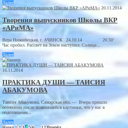
Далее
20.11.2014
Творения выпускников Школы ВКР
«АРиМА»
Вера Нижибецкая, г. АЧИНСК 24.10.14 20.50’
Час пробил. Рассвет на Земле наступил. Солнце...
Далее
16.11.2014
ПРАКТИКА ДУШИ — ТАИСИЯ
АБАКУМОВА
Таисия Абакумова, Самарская обл. — Вчера пришло
осознание после появившейся картинки, что у нас в
подсознании...
Далее
Назад
1
2
3
4
5
6
…
12
Вперёд