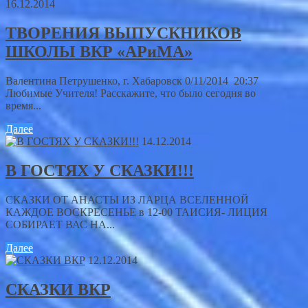
16.12.2014
ТВОРЕНИЯ ВЫПУСКНИКОВ
ШКОЛЫ ВКР «АРиМА»
Валентина Петрушенко, г. Хабаровск 0/11/2014 20:37
Любимые Учителя! Расскажите, что было сегодня во
время...
Далее
14.12.2014
В ГОСТЯХ У СКАЗКИ!!!
СКАЗКИ ОТ АНАСТЫ ИЗ ЛАРЦА ВСЕЛЕННОЙ
КАЖДОЕ ВОСКРЕСЕНЬЕ в 12-00 ТАИСИЯ- ЛИЦИЯ
СОБИРАЕТ ВАС НА...
Далее
12.12.2014
СКАЗКИ ВКР