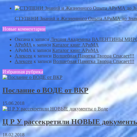
СТУПЕНИ Знаний и Жизненного Опыта АРиМА до Знак
Новые комментарии
Оксана
к записи
Лекция Академика ВАЛЕНТИНЫ МИ
АРиМА
к записи
Каталог книг АРиМА
АРиМА
к записи
Каталог книг АРиМА
Алексеи
к записи
Волшебная Памятка Творца Спасает!!!
Алексеи
к записи
Волшебная Памятка Творца Спасает!!!
Избранная рубрика
Послание о ВОДЕ от ВКР
15.06.2018
Ц Р У рассекретили НОВЫЕ документы
18.02.2018