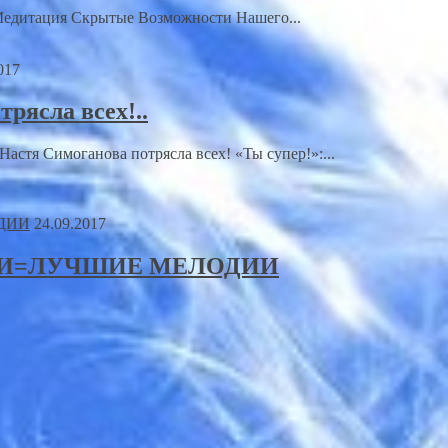
-Медитация Скрытые Возможности Нашего...
017
рясла всех!..
астя Симоганова потрясла всех! «Ты супер!»:...
24.09.2017
ТТИ=ЛУЧШИЕ МЕЛОДИИ