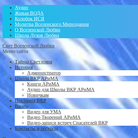
Аудио
Живая ВОДА
Колобок ИСЯ
Молитва Вселенского Мироздания
О Вселенской Любви
Школа Духов Любви
Свет Вселенской Любви
Меню сайта
Тайны Светлояра
История
Администратор
Школа ВКР АРиМА
Книги АРиМА
Аудио для Школы ВКР АРиМА
Новичкам
Послания ВКР
Видео
Видео для УМА
Видео Творений АРиМА
Видео-записи встреч Спасателей ВКР
Контакты и ресурсы