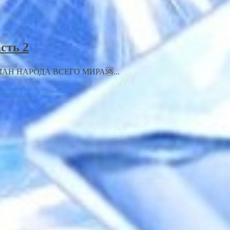
сть 2
ОБМАН НАРОДА ВСЕГО МИРА🆘...