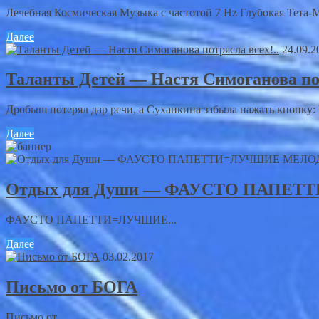
Лечебная Космическая Музыка с частотой 7 Hz Глубокая Тета
Далее
24.09.2
Таланты Детей — Настя Симоганова пот
Дробыш потерял дар речи, а Суханкина забыла нажать кнопку: Н
Далее
Отдых для Души — ФАУСТО ПАПЕ
ФАУСТО ПАПЕТТИ=ЛУЧШИЕ...
Далее
03.02.2017
Письмо от БОГА
Письмо от...