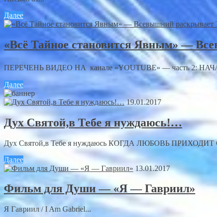
Далее
«Всё Тайное становится Явным» — Вс
ПЕРЕЧЕНЬ ВИДЕО НА канале «YOUTUBE» — часть 2: НАЧАЛ
Далее
19.01.2017
Дух Святой,в Тебе я нуждаюсь!…
Дух Святой,в Тебе я нуждаюсь КОГДА ЛЮБОВЬ ПРИХОДИТ С Н
Далее
13.01.2017
Фильм для Души — «Я — Гавриил»
Я Гавриил / I Am Gabriel...