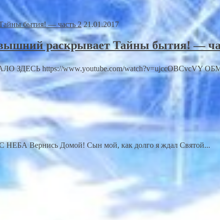
21.01.2017
евышний раскрывает Тайны бытия! — ча
О ЗДЕСЬ https://www.youtube.com/watch?v=ujccOBCvcVY 
ЕБА Вернись Домой! Сын мой, как долго я ждал Святой...