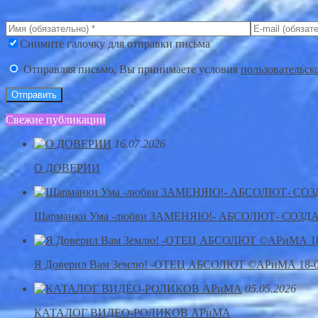
Снимите галочку для отправки письма
Отправляя письмо, Вы принимаете условия
пользовательск
Свежие публикации
16.07.2026
О ДОВЕРИИ
Шарманки Ума -любви ЗАМЕНЯЮ!- АБСОЛЮТ- СОЗД
Я Доверил Вам Землю! -ОТЕЦ АБСОЛЮТ ©АРиМА 18-0
05.05.2026
КАТАЛОГ ВИДЕО-РОЛИКОВ АРиМА