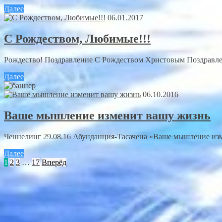
Далее
06.01.2017
С Рождеством, Любимые!!!
Рождество! Поздравление С Рождеством Христовым Поздравле
Далее
06.10.2016
Ваше мышление изменит вашу жизнь
Ченнелинг 29.08.16 Абунданция-Тасачена «Ваше мышление изм
Далее
1
2
3
…
17
Вперёд