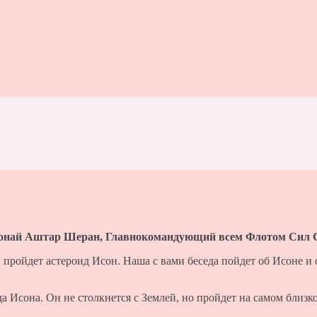
донай Аштар Шеран, Главнокомандующий всем Флотом Сил С
 пройдет астероид Исон. Наша с вами беседа пойдет об Исоне и
да Исона. Он не столкнется с Землей, но пройдет на самом близ