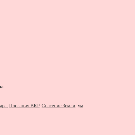
на
ара
,
Послания ВКР
,
Спасение Земли
,
ум