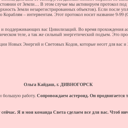
сстоянии от Земли… В этом случае мы активируем протокол под 
рхность Земли незарегистрированных объектов). Если после уп
Кораблям – интервентам. Этот протокол носит название 9-99 (С
их и поддерживающих вас Цивилизаций. Во время прохождения а
ческом теле, а так же сильный энергетический подъем. Это про
ации Новых Энергий и Световых Кодов, которые несет для вас и
Ольга Кайдаш, г. ДИВНОГОРСК
и большую работу.
Сопровождаем астероид. Он продвигается т
т сейчас. Я и моя команда Света сделаем все для вас. Чтоб н