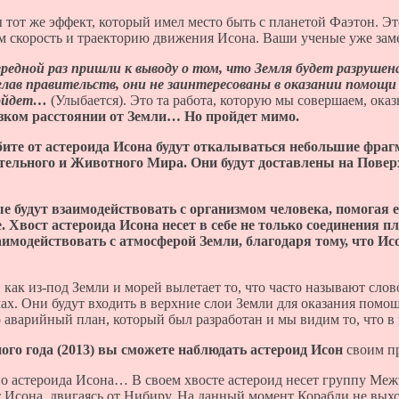
 тот же эффект, который имел место быть с планетой Фаэтон. Эт
м скорость и траекторию движения Исона. Ваши ученые уже зам
ередной раз пришли к выводу о том, что Земля будет разруше
лав правительств, они не заинтересованы в оказании помощи с
зойдет…
(Улыбается). Это та работа, которую мы совершаем, ока
изком расстоянии от Земли… Но пройдет мимо.
ите от астероида Исона будут откалываться небольшие фрагм
ельного и Животного Мира. Они будут доставлены на Пове
е будут взаимодействовать с организмом человека, помогая 
. Хвост астероида Исона несет в себе не только соединения п
имодействовать с атмосферой Земли, благодаря тому, что Ис
 как из-под Земли и морей вылетает то, что часто называют сл
. Они будут входить в верхние слои Земли для оказания помощи
 аварийный план, который был разработан и мы видим то, что в
ного года (2013) вы сможете наблюдать астероид Исон
своим п
но астероида Исона… В своем хвосте астероид несет группу Меж
Исона, двигаясь от Нибиру. На данный момент Корабли не выход