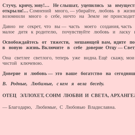
Стучу, кричу, зову!… Не слышат, уцепились за имущес
открыли!…
Сомнений много, — убирайте, любовь в жизн
возомнили много о себе, ничто на Земле не происходит 
Давно не секрет, что вы — часть моего создания, част
малое дитя к родителю, почувствуйте любовь и ласку и
Освобождайтесь от тяжести, мешающей вам, идите по
в новую жизнь. Включите в себе доверие Отцу — Све
Она светлее светлого, теперь уже видна. Ещё скажу, мои
чистой ключевою.
Доверие и любовь — это ваше богатство на сегодняш
В. Родные, Любимые, с кем я вела беседу.
ОТЕЦ ЭЛЛОХЕТ, СОНМ ЛЮБВИ И СВЕТА, АРХАНГЕЛЫ,
— Благодарю, Любимые, С Любовью Владиславна.