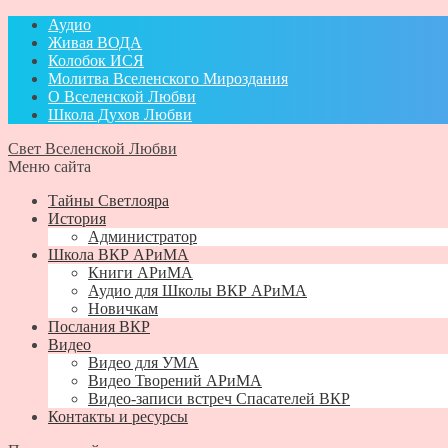
Аудио
Живая ВОДА
Колобок ИСЯ
Молитва Вселенского Мироздания
О Вселенской Любви
Школа Духов Любви
Свет Вселенской Любви
Меню сайта
Тайны Светлояра
История
Администратор
Школа ВКР АРиМА
Книги АРиМА
Аудио для Школы ВКР АРиМА
Новичкам
Послания ВКР
Видео
Видео для УМА
Видео Творений АРиМА
Видео-записи встреч Спасателей ВКР
Контакты и ресурсы