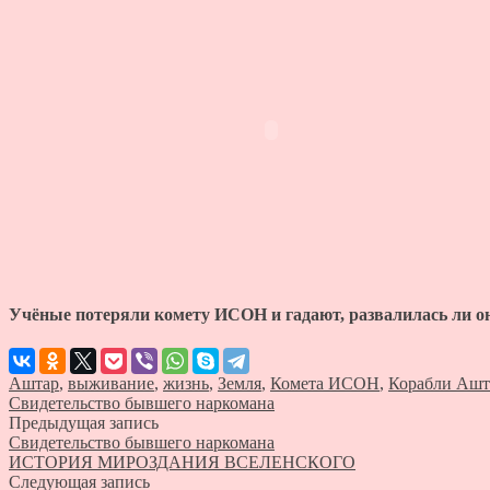
Учёные потеряли комету ИСОН и гадают, развалилась ли о
Аштар
,
выживание
,
жизнь
,
Земля
,
Комета ИСОН
,
Корабли Ашт
Свидетельство бывшего наркомана
Предыдущая запись
Свидетельство бывшего наркомана
ИСТОРИЯ МИРОЗДАНИЯ ВСЕЛЕНСКОГО
Следующая запись