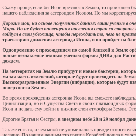
Скажу проще, если бы Исон врезался в Землю, то произошел бы
нашего наблюдения за астероидом Исоном. Но мы корректируе
Дорогие мои, на основе полученных данных ваши ученые в оч
Мира. Но не будет оповещения населения стран со стороны г
войдут в свои убежища, чтобы переждать то, чего не прои
траекторию движения астероида Исона, и он пройдет на бл
Одновременно с прохождением по самой близкой к Земле орб
новые незнакомые земным ученым формы ДНКа для Растит
дождем.
На метеоритах на Землю прибудут и новые бактерии, которы
малая часть изменений, которые будут происходить на Земле
Высокоразряженные Энергии (вибрации), которые будут вза
поверхности Земли.
Во время прохождения астероида Исона вы сможете наблюдать,
Цивилизаций, но и Существа Света в своих плазмоидных формах
Исон и не дать ему войти в нижние слои атмосферы Земли. Это
Дорогие Братья и Сестры,
в звездном небе 28 и 29 ноября дан
Так же есть то, о чем мной не упоминалось прежде относитель
недавно. По нашим данным это группа Кораблей вошла в хвост 