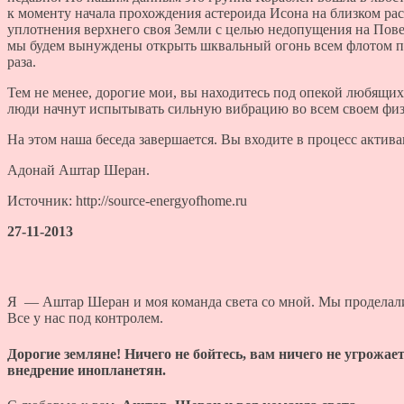
к моменту начала прохождения астероида Исона на близком ра
уплотнения верхнего своя Земли с целью недопущения на Пове
мы будем вынуждены открыть шквальный огонь всем флотом по 
раза.
Тем не менее, дорогие мои, вы находитесь под опекой любящ
люди начнут испытывать сильную вибрацию во всем своем физи
На этом наша беседа завершается. Вы входите в процесс актив
Адонай Аштар Шеран.
Источник: http://source-energyofhome.ru
27-11-2013
Я — Аштар Шеран и моя команда света со мной. Мы проделал
Все у нас под контролем.
Дорогие земляне! Ничего не бойтесь, вам ничего не угрожае
внедрение инопланетян.