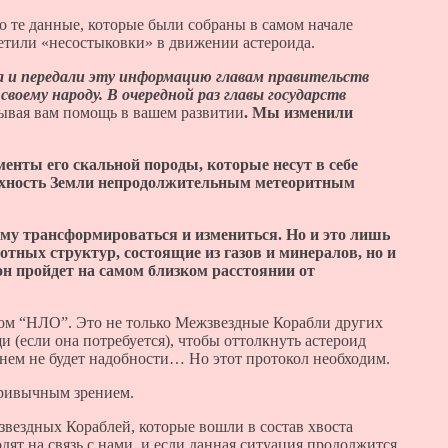
о те данные, которые были собраны в самом начале
етили «несостыковки» в движении астероида.
на и передали эту информацию главам правительств
воему народу. В очередной раз главы государств
зывая вам помощь в вашем развитии
. Мы изменили
енты его скальной породы, которые несут в себе
рхность Земли непродолжительным метеоритным
ему трансформироваться и измениться. Но и это лишь
лотных структур, состоящие из газов и минералов, но и
он пройдет на самом близком расстоянии от
овом “НЛО”. Это не только Межзвездные Корабли других
 (если она потребуется), чтобы оттолкнуть астероид
 нем не будет надобности… Но этот протокол необходим.
ривычным зрением.
звездных Кораблей, которые вошли в состав хвоста
ят на связь с нами, и если данная ситуация продолжится