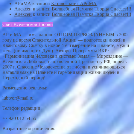
АРиМА
к записи
Каталог книг АРиМА
Алексеи
к записи
Волшебная Памятка Творца Спасает!!!
Алексеи
к записи
Волшебная Памятка Творца Спасает!!!
Свет Вселенской Любви
АР и МА — имя, данное ОТЦОМ ПЕРВОЗДАННЫМ в 2002
году на время Спасительной Акции — подготовки людей к
Квантовому Скачку в новое 4-е измерение на Планете, муж и
жена (по имени их Душ). Авторы Программы ВКР:
«Гармонизация Человека в системе: Земля — Мироздание —
Вселенская Любовь», направленной Президенту РФ, апрель
2007 г. Спасение Человечества от гибели в усиливающихся
Катаклизмах на Планете и гармонизации жизни людей в
Переходный период!
Размещение рекламы:
lubtvor@mail.ru
Телефон редакции:
+7 920 012 54 55
Возрастные ограничения: