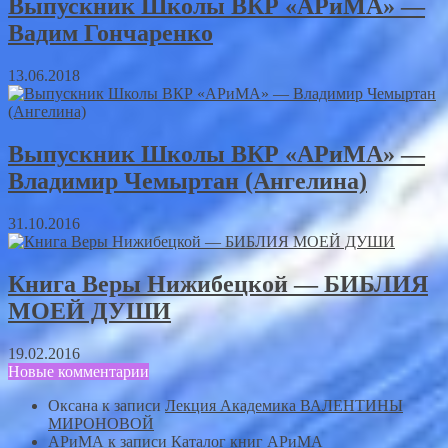
Выпускник Школы ВКР «АРиМА» —
Вадим Гончаренко
13.06.2018
Выпускник Школы ВКР «АРиМА» —
Владимир Чемыртан (Ангелина)
31.10.2016
Книга Веры Нижибецкой — БИБЛИЯ
МОЕЙ ДУШИ
19.02.2016
Новые комментарии
Оксана
к записи
Лекция Академика ВАЛЕНТИНЫ
МИРОНОВОЙ
АРиМА
к записи
Каталог книг АРиМА