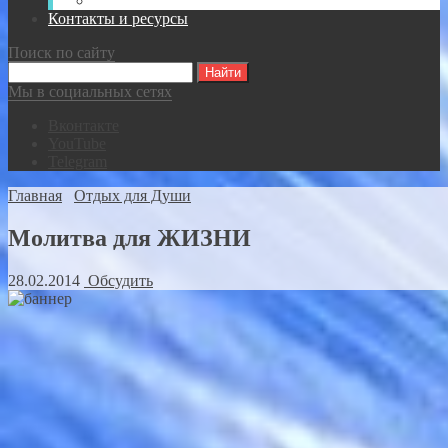
Видео-записи встреч Спасателей ВКР
Контакты и ресурсы
Поиск по сайту
Мы в социальных сетях
Вконтакте
YouTube
Telegram
Главная
Отдых для Души
Молитва для ЖИЗНИ
28.02.2014
Обсудить