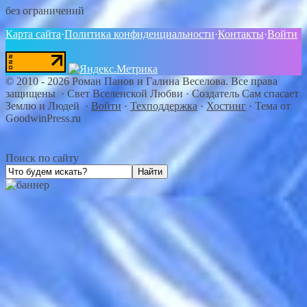
без ограничений
Карта сайта
·
Политика конфиденциальности
·
Контакты
·
Войти
©
2010 - 2026
Роман Панов и Галина Веселова. Все права
защищены · Свет Вселенской Любви
·
Создатель Сам спасает
Землю и Людей
·
Войти
·
Техподдержка
·
Хостинг
·
Тема от
GoodwinPress.ru
Поиск по сайту