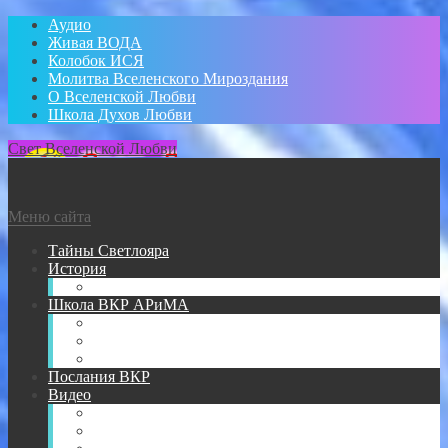
Аудио
Живая ВОДА
Колобок ИСЯ
Молитва Вселенского Мироздания
О Вселенской Любви
Школа Духов Любви
Свет Вселенской Любви
Меню сайта
Тайны Светлояра
История
Администратор
Школа ВКР АРиМА
Книги АРиМА
Аудио для Школы ВКР АРиМА
Новичкам
Послания ВКР
Видео
Видео для УМА
Видео Творений АРиМА