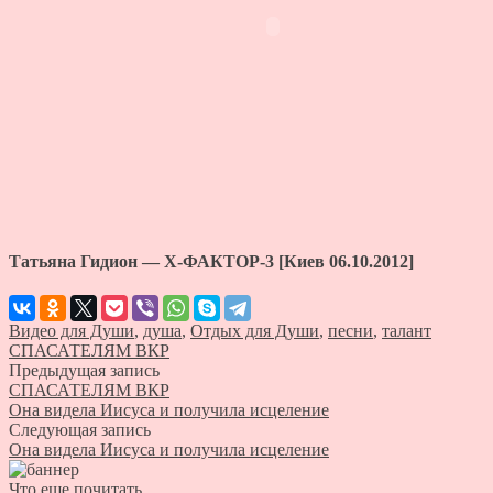
Татьяна Гидион — X-ФАКТОР-3 [Киев 06.10.2012]
Видео для Души
,
душа
,
Отдых для Души
,
песни
,
талант
СПАСАТЕЛЯМ ВКР
Предыдущая запись
СПАСАТЕЛЯМ ВКР
Она видела Иисуса и получила исцеление
Следующая запись
Она видела Иисуса и получила исцеление
Что еще почитать