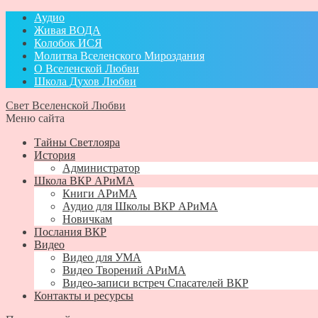
Аудио
Живая ВОДА
Колобок ИСЯ
Молитва Вселенского Мироздания
О Вселенской Любви
Школа Духов Любви
Свет Вселенской Любви
Меню сайта
Тайны Светлояра
История
Администратор
Школа ВКР АРиМА
Книги АРиМА
Аудио для Школы ВКР АРиМА
Новичкам
Послания ВКР
Видео
Видео для УМА
Видео Творений АРиМА
Видео-записи встреч Спасателей ВКР
Контакты и ресурсы