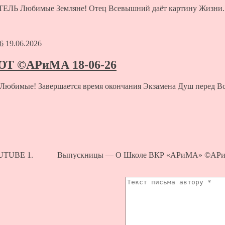
 Любимые Земляне! Отец Всевышний даёт картину Жизни..
19.06.2026
ЮТ ©АРиМА 18-06-26
имые! Завершается время окончания Экзамена Душ перед Вс
UBE 1. Выпускницы — О Школе ВКР «АРиМА» ©АРиМ