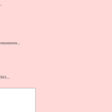
.
евышним...
А...